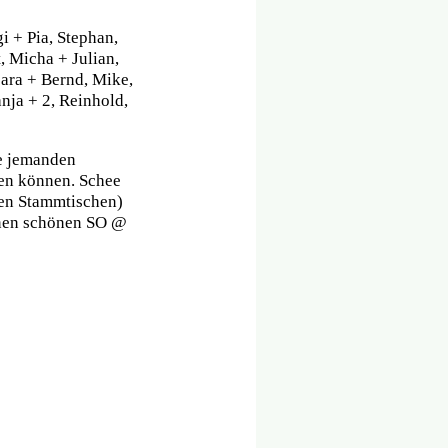
gi + Pia, Stephan,
t, Micha + Julian,
bara + Bernd, Mike,
nja + 2, Reinhold,
te jemanden
en können. Schee
ten Stammtischen)
 nen schönen SO @