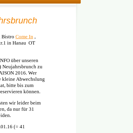
ahrsbrunch
 Bistro
Come In
,
tr.1 in Hanau OT
INFO über unseren
) Neujahrsbrunch zu
AISON 2016. Wer
e kleine Abwechslung
t, bitte bis zum
reservieren können.
en wir leider beim
n, da nur für 31
eiden.
.01.16 (= 41