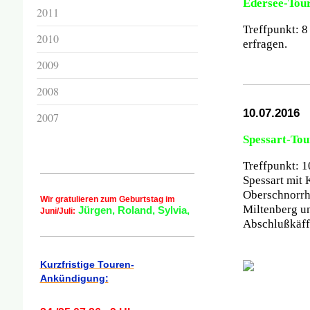
Edersee-Tou
2011
Treffpunkt: 8
2010
erfragen.
2009
2008
10.07.2016
2007
Spessart-Tou
Treffpunkt: 
Spessart mit
Oberschnorrh
Wir gratulieren zum Geburtstag im
Miltenberg u
Jürgen, Roland, Sylvia,
Juni/Juli:
Abschlußkäff
Kurzfristige Touren-
Ankündigung: