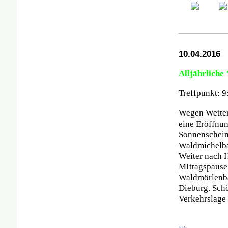
10
.04.2016
Alljährlich
Treffpunkt: 
Wegen Wetter
eine Eröffnu
Sonnenschein
Waldmichelba
Weiter nach H
MIttagspause
Waldmörlenba
Dieburg. Schö
Verkehrslage 