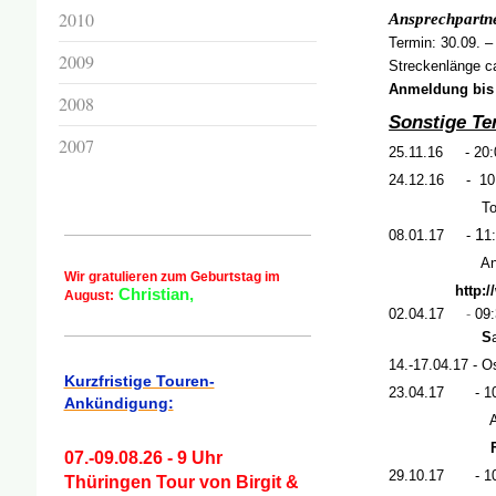
2010
Ansprechpartne
Termin: 30.09. –
2009
Streckenlänge ca
Anmeldung bis 
2008
Sonstige Te
2007
25.11.16
-
2
0:
24.12.16 -
1
0
To
1
08.01.17 -
1
Anmeldung
Wir gratulieren zum Geburtstag im
http://www
Christian,
August:
02.04.17
-
09:
S
14.-17.04.17
-
Os
Kurzfristige Touren-
23.04.17
-
1
Ankündigung:
Abschl
07.-09.08.26 - 9 Uhr
29.10.17
-
1
Thüringen Tour von Birgit &