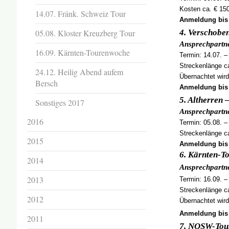
Kosten ca. € 150
14.07. Fränk. Schweiz Tour
Anmeldung bis 
05.08. Kloster Kreuzberg Tour
4. Verschobe
Ansprechpartne
16.09. Kärnten-Tourenwoche
Termin: 14.07. –
Streckenlänge ca
24.12. Heilig Abend aufem
Übernachtet wir
Bersch
Anmeldung bis 
5. Altherren
Sonstiges 2017
Ansprechpartne
2016
Termin: 05.08. –
Streckenlänge ca
2015
Anmeldung bis 
6. Kärnten-T
2014
Ansprechpartne
2013
Termin: 16.09. –
Streckenlänge ca
2012
Übernachtet wird
Anmeldung bis 
2011
7. NOSW-Tour