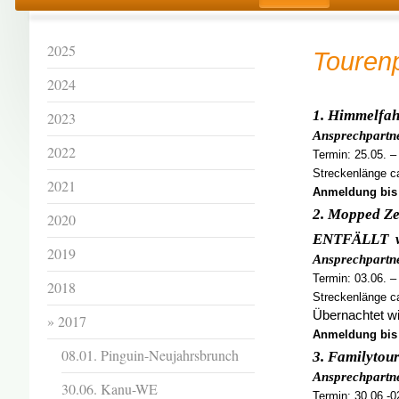
2025
Touren
2024
1. Himmelfah
2023
Ansprechpartne
2022
Termin: 25.05. –
Streckenlänge ca
2021
Anmeldung bis 
2. Mopped Zel
2020
ENTFÄLLT we
2019
Ansprechpartne
Termin: 03.06. –
2018
Streckenlänge ca
Übernachtet wi
2017
Anmeldung bis 
08.01. Pinguin-Neujahrsbrunch
3. Familytou
Ansprechpartne
30.06. Kanu-WE
Termin: 30.06.-0