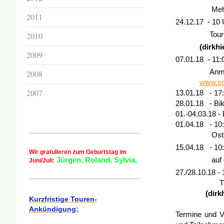
Mehr In
2011
24.12.17 - 10 
2010
Tour zum He
(dirkhie
2009
07.01.18 - 11
Anmeldung
2008
www.so
2007
13.01.18
- 17:
28.01.18
- Bi
01.-04.03.18 
01.04.18
- 10
Osterso
15.04.18 - 10
Wir gratulieren zum Geburtstag im
Jürgen, Roland, Sylvia,
auf dem An
Juni/Juli:
27./28.10.18 -
Treffpunkt 
(dirkhi
Kurzfristige Touren-
Ankündigung:
Termine und V