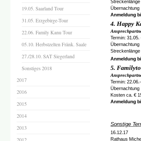
Streckenlänge 
19.05. Saarland Tour
Übernachtung 
Anmeldung bis
31.05. Erzgebirge-Tour
4. Happy K
Ansprechpartne
22.06. Family Kanu Tour
Termin: 31.05.
05.10. Herbstzelten Fränk. Saale
Übernachtung 
Streckenlänge 
27./28.10. SAT Siegerland
Anmeldung bis
5. Familyt
Sonstiges 2018
Ansprechpartne
2017
Termin: 22.06.
Übernachtung
2016
Kosten ca. € 1
Anmeldung bis
2015
2014
Sonstige Ter
2013
16.12.17 -
2012
Rathaus M